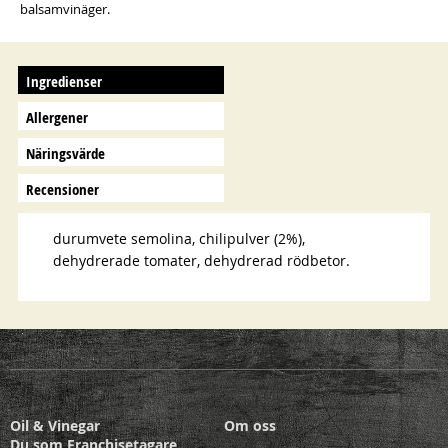
balsamvinäger.
Ingredienser
Allergener
Näringsvärde
Recensioner
durumvete semolina, chilipulver (2%),
dehydrerade tomater, dehydrerad rödbetor.
Oil & Vinegar
Om oss
Du som Franchisetagare