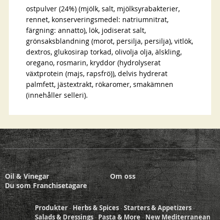
ostpulver (24%) (mjölk, salt, mjölksyrabakterier,
rennet, konserveringsmedel: natriumnitrat,
färgning: annatto), lök, jodiserat salt,
grönsaksblandning (morot, persilja, persilja), vitlök,
dextros, glukosirap torkad, olivolja olja, älskling,
oregano, rosmarin, kryddor (hydrolyserat
växtprotein (majs, rapsfrö)), delvis hydrerat
palmfett, jästextrakt, rökaromer, smakämnen
(innehåller selleri).
Oil & Vinegar
Om oss
Du som Franchisetagare
Produkter
-
Herbs & Spices
-
Starters & Appetizers
-
Salads & Dressings
-
Pasta & More
-
New Mediterranean