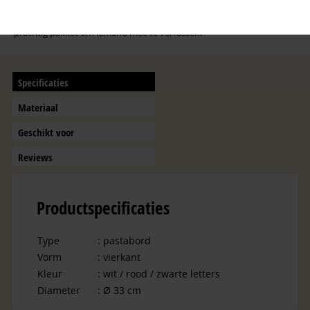
Naast eigen gebruik, is dit servies ook geweldig om cadeau te geven.
Zeker in combinatie met andere pastaproducten vormt dit een
prachtig pakket om iemand mee te verrassen!
Specificaties
Materiaal
Geschikt voor
Reviews
Productspecificaties
Type
: pastabord
Vorm
: vierkant
Kleur
: wit / rood / zwarte letters
Diameter
: Ø 33 cm