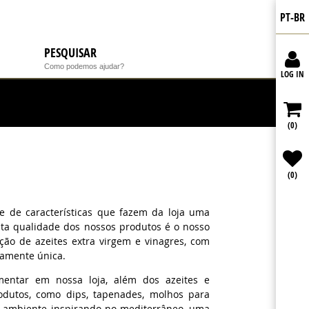
PT-BR
PESQUISAR
Como podemos ajudar?
LOG IN
(0)
(0)
e de características que fazem da loja uma
lta qualidade dos nossos produtos é o nosso
eção de azeites extra virgem e vinagres, com
ramente única.
mentar em nossa loja, além dos azeites e
odutos, como dips, tapenades, molhos para
o ambiente inspirando no mediterrâneo, uma