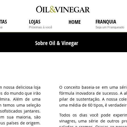
ITAS
LOJAS
FRANQUIA
HOME
se
Próximas à você
Seja um Franqueado
Sobre Oil & Vinegar
m nossa deliciosa loja
O conceito baseia-se em uma séri
tes do mundo que irão
fórmula inovadora de sucesso. A a
dmira. Além de uma
pilar de sustentação. A nossa col
ém temos uma seleção
uma média de 60 tipos, é verdadei
ofisticados jantares.
Todos os dias você pode experi
em sua maioria, são
vinagres, uma série de outros pr
eus países de origem.
saladas e cremes. Graças ao noss