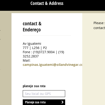
Contact & Address
contact &
Please
contact
Endereço
o
Av Iguatemi
a
777 | L256 | P2
m
Fone : (19)3727.9004 | (19)
s
3252.2837
a
Mail:
a
campinas.iguatemi@oilandvinegar.com.br
,
s
planeje sua rota
Planeje sua rota